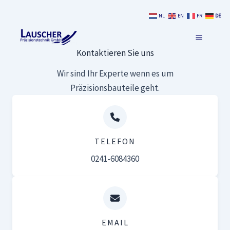
Zum
NL
EN
FR
DE
Inhalt
springen
Kontaktieren Sie uns
Wir sind Ihr Experte wenn es um
Präzisionsbauteile geht.
TELEFON
0241-6084360
EMAIL